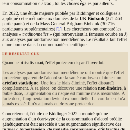
leur consommation d'alcool, toutes choses égales par ailleurs.
En 2022, une étude majeure publiée par Biddinger et collègues a
appliqué cette méthode aux données de la
UK Biobank
(371 463
participants) et de la Mass General Brigham Biobank (30 716
participants supplémentaires)
[1]
. Les chercheurs ont comparé les
analyses
« traditionnelles »
(qui retrouvaient la fameuse courbe en J)
aux analyses par randomisation mendélienne. Le résultat a fait l'effet
d'une bombe dans la communauté scientifique.
LE RÉSULTAT CLÉ
Quand le biais disparaît, l'effet protecteur disparaît avec lui.
Les analyses par randomisation mendélienne ont montré que l'effet
protecteur apparent de l'alcool sur la santé cardiovasculaire est un
artefact statistique
. Une fois le biais éliminé, l'effet disparaît
complètement. À sa place, on découvre une relation
non-linéaire
, à
faible dose, l'augmentation du risque est minime mais mesurable. À
forte dose, l'augmentation devient exponentielle. La courbe en J n'a
jamais existé. Il n'y a jamais eu de zone protectrice.
Concrètement, l'étude de Biddinger 2022 a montré qu'une
augmentation d'un écart-type de la consommation d'alcool prédite
génétiquement était associée à une augmentation significative des
risques d'
hypertension, de maladie coronarienne, d'infarctus du