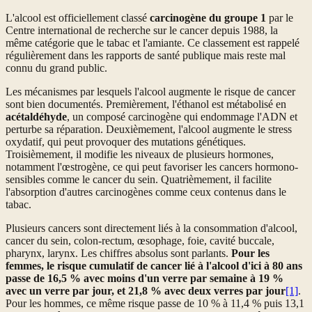
L'alcool est officiellement classé
carcinogène du groupe 1
par le
Centre international de recherche sur le cancer depuis 1988, la
même catégorie que le tabac et l'amiante. Ce classement est rappelé
régulièrement dans les rapports de santé publique mais reste mal
connu du grand public.
Les mécanismes par lesquels l'alcool augmente le risque de cancer
sont bien documentés. Premièrement, l'éthanol est métabolisé en
acétaldéhyde
, un composé carcinogène qui endommage l'ADN et
perturbe sa réparation. Deuxièmement, l'alcool augmente le stress
oxydatif, qui peut provoquer des mutations génétiques.
Troisièmement, il modifie les niveaux de plusieurs hormones,
notamment l'œstrogène, ce qui peut favoriser les cancers hormono-
sensibles comme le cancer du sein. Quatrièmement, il facilite
l'absorption d'autres carcinogènes comme ceux contenus dans le
tabac.
Plusieurs cancers sont directement liés à la consommation d'alcool,
cancer du sein, colon-rectum, œsophage, foie, cavité buccale,
pharynx, larynx. Les chiffres absolus sont parlants.
Pour les
femmes, le risque cumulatif de cancer lié à l'alcool d'ici à 80 ans
passe de 16,5 % avec moins d'un verre par semaine à 19 %
avec un verre par jour, et 21,8 % avec deux verres par jour
[1]
.
Pour les hommes, ce même risque passe de 10 % à 11,4 % puis 13,1