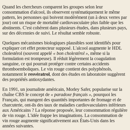
Quand les chercheurs comparent les groupes selon leur
consommation d'alcool, ils observent systématiquement le même
pattern, les personnes qui boivent modérément (un à deux verres par
jour) ont un risque de mortalité cardiovasculaire plus faible que les
abstinents. C'est cohérent dans plusieurs études, dans plusieurs pays,
sur des décennies de suivi. Le résultat semble robuste.
Quelques mécanismes biologiques plausibles sont identifiés pour
expliquer cet effet protecteur supposé. L'alcool augmente le HDL
cholestérol (souvent appelé
« bon cholestérol »
, même si la
formulation est trompeuse). Il réduit légèrement la coagulation
sanguine, ce qui pourrait protéger contre certains accidents
thromboemboliques. Le vin rouge contient des polyphénols,
notamment le
resvératrol
, dont des études en laboratoire suggèrent
des propriétés antioxydantes.
En 1991, un journaliste américain, Morley Safer, popularise sur la
chaîne CBS le concept de
« paradoxe français »
, pourquoi les
Français, qui mangent des quantités importantes de fromage et de
charcuterie, ont-ils des taux de maladies cardiovasculaires inférieurs
aux Américains ? La réponse proposée, leur consommation régulière
de vin rouge. L'idée frappe les imaginations. La consommation de
vin rouge augmente significativement aux États-Unis dans les
années suivantes.