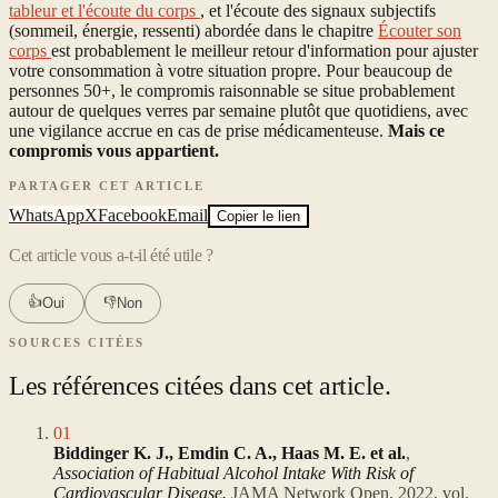
tableur et l'écoute du corps
, et l'écoute des signaux subjectifs
(sommeil, énergie, ressenti) abordée dans le chapitre
Écouter son
corps
est probablement le meilleur retour d'information pour ajuster
votre consommation à votre situation propre. Pour beaucoup de
personnes 50+, le compromis raisonnable se situe probablement
autour de quelques verres par semaine plutôt que quotidiens, avec
une vigilance accrue en cas de prise médicamenteuse.
Mais ce
compromis vous appartient.
PARTAGER CET ARTICLE
WhatsApp
X
Facebook
Email
Copier le lien
Cet article vous a-t-il été utile ?
👍
👎
Oui
Non
SOURCES CITÉES
Les références citées dans cet article.
01
Biddinger K. J., Emdin C. A., Haas M. E. et al.
,
Association of Habitual Alcohol Intake With Risk of
Cardiovascular Disease.
JAMA Network Open, 2022, vol.