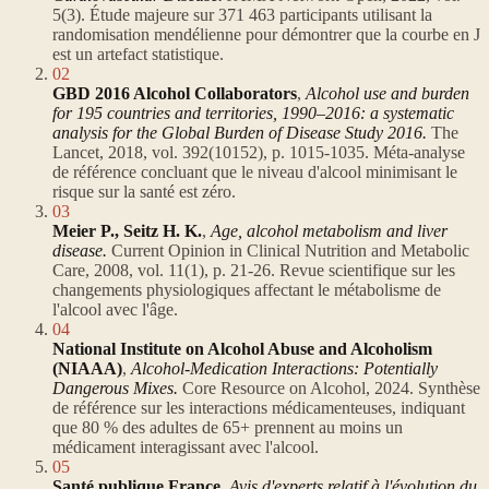
5(3). Étude majeure sur 371 463 participants utilisant la
randomisation mendélienne pour démontrer que la courbe en J
est un artefact statistique.
02
GBD 2016 Alcohol Collaborators
,
Alcohol use and burden
for 195 countries and territories, 1990–2016: a systematic
analysis for the Global Burden of Disease Study 2016.
The
Lancet, 2018, vol. 392(10152), p. 1015-1035. Méta-analyse
de référence concluant que le niveau d'alcool minimisant le
risque sur la santé est zéro.
03
Meier P., Seitz H. K.
,
Age, alcohol metabolism and liver
disease.
Current Opinion in Clinical Nutrition and Metabolic
Care, 2008, vol. 11(1), p. 21-26. Revue scientifique sur les
changements physiologiques affectant le métabolisme de
l'alcool avec l'âge.
04
National Institute on Alcohol Abuse and Alcoholism
(NIAAA)
,
Alcohol-Medication Interactions: Potentially
Dangerous Mixes.
Core Resource on Alcohol, 2024. Synthèse
de référence sur les interactions médicamenteuses, indiquant
que 80 % des adultes de 65+ prennent au moins un
médicament interagissant avec l'alcool.
05
Santé publique France
,
Avis d'experts relatif à l'évolution du