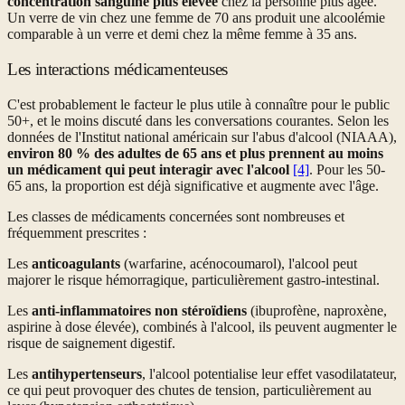
concentration sanguine plus élevée
chez la personne plus âgée.
Un verre de vin chez une femme de 70 ans produit une alcoolémie
comparable à un verre et demi chez la même femme à 35 ans.
Les interactions médicamenteuses
C'est probablement le facteur le plus utile à connaître pour le public
50+, et le moins discuté dans les conversations courantes. Selon les
données de l'Institut national américain sur l'abus d'alcool (NIAAA),
environ 80 % des adultes de 65 ans et plus prennent au moins
un médicament qui peut interagir avec l'alcool
[4]
. Pour les 50-
65 ans, la proportion est déjà significative et augmente avec l'âge.
Les classes de médicaments concernées sont nombreuses et
fréquemment prescrites :
Les
anticoagulants
(warfarine, acénocoumarol), l'alcool peut
majorer le risque hémorragique, particulièrement gastro-intestinal.
Les
anti-inflammatoires non stéroïdiens
(ibuprofène, naproxène,
aspirine à dose élevée), combinés à l'alcool, ils peuvent augmenter le
risque de saignement digestif.
Les
antihypertenseurs
, l'alcool potentialise leur effet vasodilatateur,
ce qui peut provoquer des chutes de tension, particulièrement au