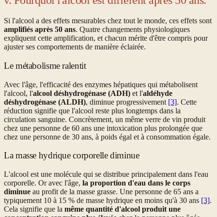
v. Pourquoi l'alcool est différent après 50 ans.
Si l'alcool a des effets mesurables chez tout le monde, ces effets sont
amplifiés après 50 ans
. Quatre changements physiologiques
expliquent cette amplification, et chacun mérite d'être compris pour
ajuster ses comportements de manière éclairée.
Le métabolisme ralentit
Avec l'âge, l'efficacité des enzymes hépatiques qui métabolisent
l'alcool, l'
alcool déshydrogénase (ADH)
et l'
aldéhyde
déshydrogénase (ALDH)
, diminue progressivement
[3]
. Cette
réduction signifie que l'alcool reste plus longtemps dans la
circulation sanguine. Concrètement, un même verre de vin produit
chez une personne de 60 ans une intoxication plus prolongée que
chez une personne de 30 ans, à poids égal et à consommation égale.
La masse hydrique corporelle diminue
L'alcool est une molécule qui se distribue principalement dans l'eau
corporelle. Or avec l'âge,
la proportion d'eau dans le corps
diminue
au profit de la masse grasse. Une personne de 65 ans a
typiquement 10 à 15 % de masse hydrique en moins qu'à 30 ans
[3]
.
Cela signifie que la
même quantité d'alcool produit une