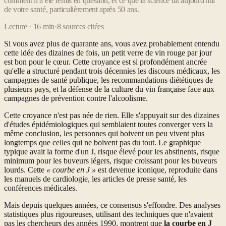
comment il a été remis en question, et ce que la science dit aujourd'hui
de votre santé, particulièrement après 50 ans.
Lecture · 16 min
·
8 sources citées
Si vous avez plus de quarante ans, vous avez probablement entendu
cette idée des dizaines de fois, un petit verre de vin rouge par jour
est bon pour le cœur. Cette croyance est si profondément ancrée
qu'elle a structuré pendant trois décennies les discours médicaux, les
campagnes de santé publique, les recommandations diététiques de
plusieurs pays, et la défense de la culture du vin française face aux
campagnes de prévention contre l'alcoolisme.
Cette croyance n'est pas née de rien. Elle s'appuyait sur des dizaines
d'études épidémiologiques qui semblaient toutes converger vers la
même conclusion, les personnes qui boivent un peu vivent plus
longtemps que celles qui ne boivent pas du tout. Le graphique
typique avait la forme d'un J, risque élevé pour les abstinents, risque
minimum pour les buveurs légers, risque croissant pour les buveurs
lourds. Cette
« courbe en J »
est devenue iconique, reproduite dans
les manuels de cardiologie, les articles de presse santé, les
conférences médicales.
Mais depuis quelques années, ce consensus s'effondre. Des analyses
statistiques plus rigoureuses, utilisant des techniques que n'avaient
pas les chercheurs des années 1990, montrent que
la courbe en J