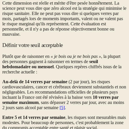
Cette dimension est réelle et mérite d'être pesée honnêtement. La
science peut vous dire que zéro alcool est la stratégie qui minimise le
risque sanitaire. Elle ne peut pas vous dire si quelques verres par
mois, partagés lors de moments importants, valent ou ne valent pas
le risque marginal qu'ils représentent. Cette évaluation est
personnelle, et il n'y a pas de réponse objectivement bonne ou
mauvaise.
Définir votre seuil acceptable
Plutôt que de raisonner en
« je bois ou je ne bois pas »
, la plupart
des personnes gagnent à raisonner en termes de
seuil
hebdomadaire ou mensuel
. Quelques repères chiffrés issus de la
recherche actuelle :
Au-delà de 14 verres par semaine
(2 par jour), les risques
cardiovasculaires, cancer et cérébraux deviennent substantiels et non
négligeables. Les recommandations officielles de plusieurs pays
incluant la France ont été révisées à la baisse vers
10 verres par
semaine maximum
, sans dépasser 2 verres par jour, avec au moins
2 jours sans alcool par semaine
[5]
.
Entre 5 et 14 verres par semaine
, les risques sont mesurables mais
modestes. Pour beaucoup de personnes, c'est probablement la zone
du compromis acceptable entre santé et plaisir social.