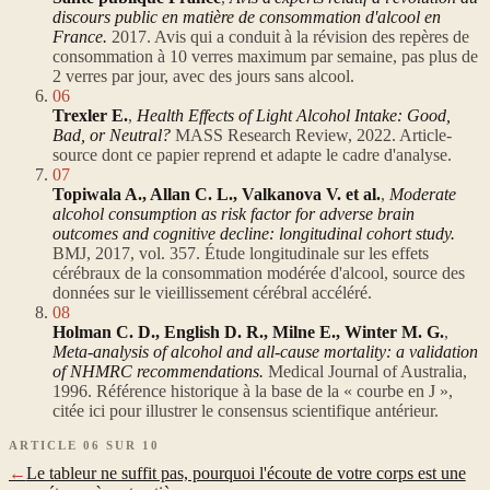
discours public en matière de consommation d'alcool en
France.
2017. Avis qui a conduit à la révision des repères de
consommation à 10 verres maximum par semaine, pas plus de
2 verres par jour, avec des jours sans alcool.
06
Trexler E.
,
Health Effects of Light Alcohol Intake: Good,
Bad, or Neutral?
MASS Research Review, 2022. Article-
source dont ce papier reprend et adapte le cadre d'analyse.
07
Topiwala A., Allan C. L., Valkanova V. et al.
,
Moderate
alcohol consumption as risk factor for adverse brain
outcomes and cognitive decline: longitudinal cohort study.
BMJ, 2017, vol. 357. Étude longitudinale sur les effets
cérébraux de la consommation modérée d'alcool, source des
données sur le vieillissement cérébral accéléré.
08
Holman C. D., English D. R., Milne E., Winter M. G.
,
Meta-analysis of alcohol and all-cause mortality: a validation
of NHMRC recommendations.
Medical Journal of Australia,
1996. Référence historique à la base de la « courbe en J »,
citée ici pour illustrer le consensus scientifique antérieur.
ARTICLE 06 SUR 10
←
Le tableur ne suffit pas, pourquoi l'écoute de votre corps est une