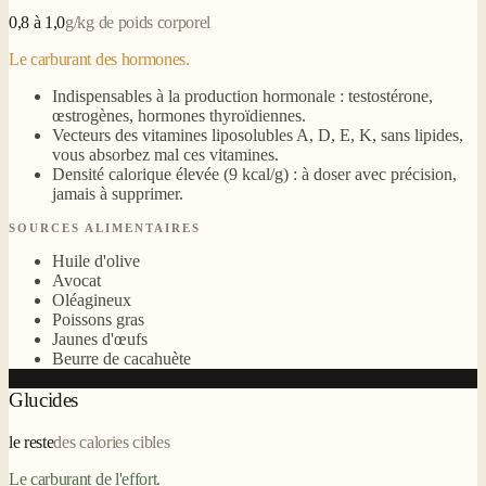
0,8 à 1,0
g/kg de poids corporel
Le carburant des hormones.
Indispensables à la production hormonale : testostérone,
œstrogènes, hormones thyroïdiennes.
Vecteurs des vitamines liposolubles A, D, E, K, sans lipides,
vous absorbez mal ces vitamines.
Densité calorique élevée (9 kcal/g) : à doser avec précision,
jamais à supprimer.
SOURCES ALIMENTAIRES
Huile d'olive
Avocat
Oléagineux
Poissons gras
Jaunes d'œufs
Beurre de cacahuète
Glucides
le reste
des calories cibles
Le carburant de l'effort.