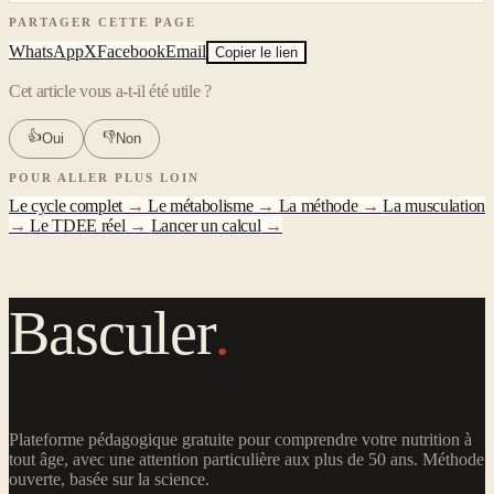
PARTAGER CETTE PAGE
WhatsApp
X
Facebook
Email
Copier le lien
Cet article vous a-t-il été utile ?
👍
👎
Oui
Non
POUR ALLER PLUS LOIN
Le cycle complet
→
Le métabolisme
→
La méthode
→
La musculation
→
Le TDEE réel
→
Lancer un calcul
→
Basculer
.
Plateforme pédagogique gratuite pour comprendre votre nutrition à
tout âge, avec une attention particulière aux plus de 50 ans. Méthode
ouverte, basée sur la science.