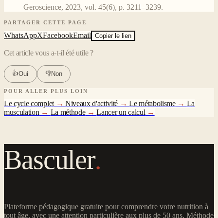
Geroscience, 2023, vol. 45(6), p. 3211–3239.
PARTAGER CETTE PAGE
WhatsApp
X
Facebook
Email
Copier le lien
Cet article vous a-t-il été utile ?
👍
👎
Oui
Non
POUR ALLER PLUS LOIN
Le cycle complet
→
Niveaux d'activité
→
Le métabolisme
→
La
musculation
→
La méthode
→
Lancer un calcul
→
Basculer
.
Plateforme pédagogique gratuite pour comprendre votre nutrition à
tout âge, avec une attention particulière aux plus de 50 ans. Méthode