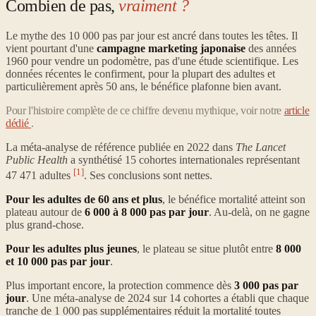
Combien de pas,
vraiment ?
Le mythe des 10 000 pas par jour est ancré dans toutes les têtes. Il
vient pourtant d'une
campagne marketing japonaise
des années
1960 pour vendre un podomètre, pas d'une étude scientifique. Les
données récentes le confirment, pour la plupart des adultes et
particulièrement après 50 ans, le bénéfice plafonne bien avant.
Pour l'histoire complète de ce chiffre devenu mythique, voir notre
article
dédié
.
La méta-analyse de référence publiée en 2022 dans
The Lancet
Public Health
a synthétisé 15 cohortes internationales représentant
[1]
47 471 adultes
. Ses conclusions sont nettes.
Pour les adultes de 60 ans et plus
, le bénéfice mortalité atteint son
plateau autour de
6 000 à 8 000 pas par jour
. Au-delà, on ne gagne
plus grand-chose.
Pour les adultes plus jeunes
, le plateau se situe plutôt entre
8 000
et 10 000 pas par jour
.
Plus important encore, la protection commence dès
3 000 pas par
jour
. Une méta-analyse de 2024 sur 14 cohortes a établi que chaque
tranche de 1 000 pas supplémentaires réduit la mortalité toutes