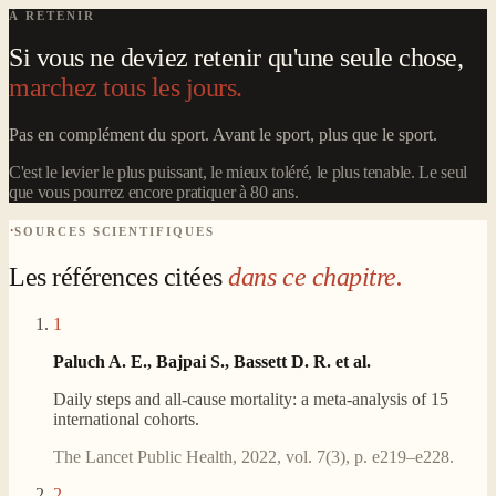
À RETENIR
Si vous ne deviez retenir qu'une seule chose,
marchez tous les jours.
Pas en complément du sport. Avant le sport, plus que le sport.
C'est le levier le plus puissant, le mieux toléré, le plus tenable. Le seul
que vous pourrez encore pratiquer à 80 ans.
·
SOURCES SCIENTIFIQUES
Les références citées
dans ce chapitre.
1
Paluch A. E., Bajpai S., Bassett D. R. et al.
Daily steps and all-cause mortality: a meta-analysis of 15
international cohorts.
The Lancet Public Health, 2022, vol. 7(3), p. e219–e228.
2